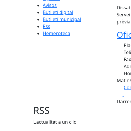
Avisos
Dissab
Butlletí digital
Servei
Butlletí municipal
prèvia
Rss
Ofi
Hemeroteca
Plaç
Tel
Fax
Adr
Hor
Matins
Com
Fa
+
Darrer
−
RSS
L'actualitat a un clic