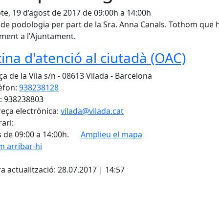
te, 19 d’agost de 2017 de 09:00h a 14:00h
 de podologia per part de la Sra. Anna Canals. Tothom que 
ment a l'Ajuntament.
cina d'atenció al ciutadà (OAC)
a de la Vila s/n - 08613 Vilada - Barcelona
èfon:
938238128
: 938238803
eça electrònica:
vilada@vilada.cat
ari:
 de 09:00 a 14:00h.
Amplieu el mapa
 arribar-hi
cebook
X
a actualització: 28.07.2017 | 14:57