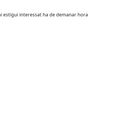
hi estigui interessat ha de demanar hora
Leaflet
| ©
OpenStreetMap
contributors