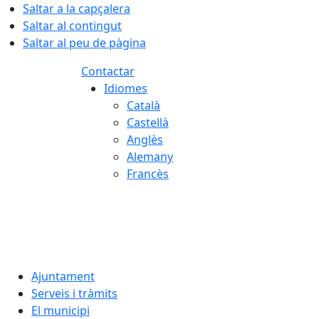
Saltar a la capçalera
Saltar al contingut
Saltar al peu de pàgina
Contactar
Idiomes
Català
Castellà
Anglès
Alemany
Francès
09.08.2026 | 10:39
Ajuntament
Serveis i tràmits
El municipi