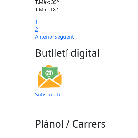
T.Màx: 35°
T.Min: 18°
1
2
Anterior
Següent
Butlletí digital
Subscriu-te
Plànol / Carrers