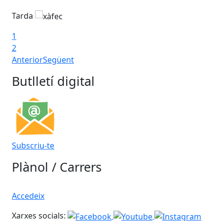
Tarda
Ta
1
2
Anterior
Següent
Butlletí digital
Subscriu-te
Plànol / Carrers
Accedeix
Xarxes socials: