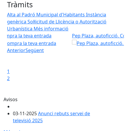
Tràmits
Alta al Padró Municipal d'Habitants
Instància
genèrica
Sol·licitud de Llicència o Autorització
Urbanística
Més informació
Pep Plaza, autoficció. Compra la teva entrada
NI
Pep Plaza, autoficció. Compra la teva entrada
NI
Anterior
Següent
Iniciar presentació
Aturar presentació
1
2
Avisos
03-11-2025
Anunci rebuts servei de
televisió 2025