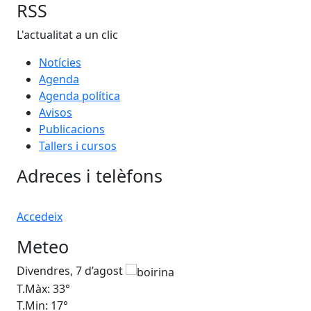
RSS
L'actualitat a un clic
Notícies
Agenda
Agenda política
Avisos
Publicacions
Tallers i cursos
Adreces i telèfons
Accedeix
Meteo
Divendres, 7 d’agost
Dis
T.Màx: 33°
T.M
T.Min: 17°
T.M