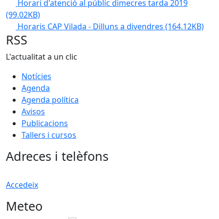
Horari d'atenció al públic dimecres tarda 2019
(99.02KB)
Horaris CAP Vilada - Dilluns a divendres
(164.12KB)
RSS
L'actualitat a un clic
Notícies
Agenda
Agenda política
Avisos
Publicacions
Tallers i cursos
Adreces i telèfons
Accedeix
Meteo