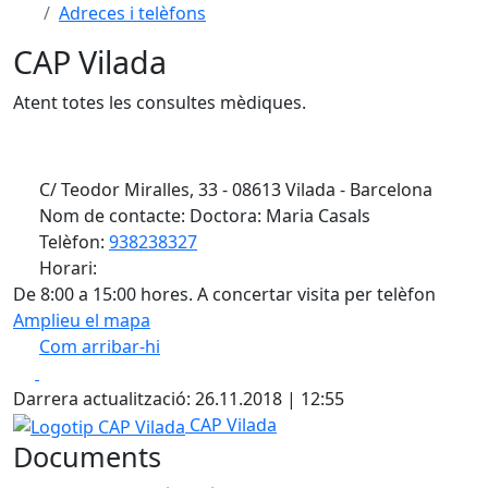
Adreces i telèfons
CAP Vilada
Atent totes les consultes mèdiques.
C/ Teodor Miralles, 33 - 08613 Vilada - Barcelona
Nom de contacte: Doctora: Maria Casals
Telèfon:
938238327
Horari:
De 8:00 a 15:00 hores. A concertar visita per telèfon
Amplieu el mapa
Com arribar-hi
Leaflet
| ©
OpenStreetMap
contributors
Facebook
X
+
Darrera actualització: 26.11.2018 | 12:55
−
Logotip CAP Vilada
CAP Vilada
Documents