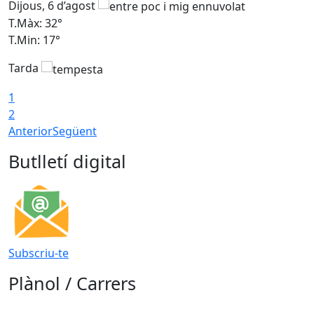
Dijous, 6 d’agost
D
T.Màx: 32°
T
T.Min: 17°
T
Tarda
T
1
2
Anterior
Següent
Butlletí digital
Subscriu-te
Plànol / Carrers