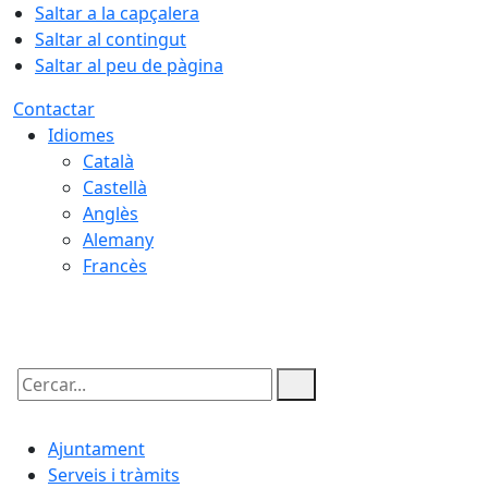
Saltar a la capçalera
Saltar al contingut
Saltar al peu de pàgina
Contactar
Idiomes
Català
Castellà
Anglès
Alemany
Francès
08.08.2026 | 15:31
Cercar:
Ajuntament
Serveis i tràmits