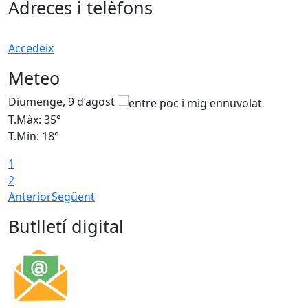
Adreces i telèfons
Accedeix
Meteo
Diumenge, 9 d’agost
D
T.Màx: 35°
T
T.Min: 18°
T
1
T
2
Anterior
Següent
Butlletí digital