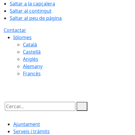
Saltar a la capçalera
Saltar al contingut
Saltar al peu de pàgina
Contactar
Idiomes
Català
Castellà
Anglès
Alemany
Francès
07.08.2026 | 07:38
Cercar:
Ajuntament
Serveis i tràmits