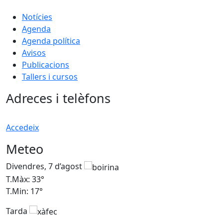
Notícies
Agenda
Agenda política
Avisos
Publicacions
Tallers i cursos
Adreces i telèfons
Accedeix
Meteo
Divendres, 7 d’agost
D
T.Màx: 33°
T
T.Min: 17°
T
Tarda
T