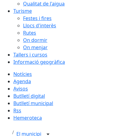
Qualitat de l'aigua
Turisme
Festes i fires
Llocs d'interès
Rutes
On dormir
On menjar
Tallers i cursos
Informació geogràfica
Notícies
Agenda
Avisos
Butlletí digital
Butlletí municipal
Rss
Hemeroteca
El municipi