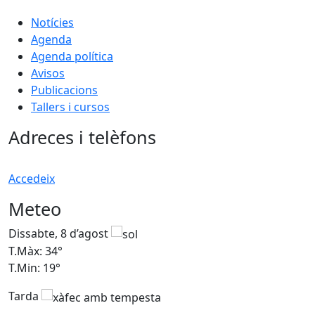
Notícies
Agenda
Agenda política
Avisos
Publicacions
Tallers i cursos
Adreces i telèfons
Accedeix
Meteo
Dissabte, 8 d’agost
D
T.Màx: 34°
T
T.Min: 19°
T
Tarda
T