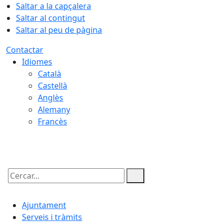
Saltar a la capçalera
Saltar al contingut
Saltar al peu de pàgina
Contactar
Idiomes
Català
Castellà
Anglès
Alemany
Francès
07.08.2026 | 21:48
Cercar:
Ajuntament
Serveis i tràmits