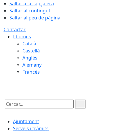
Saltar a la capçalera
Saltar al contingut
Saltar al peu de pàgina
Contactar
Idiomes
Català
Castellà
Anglès
Alemany
Francès
06.08.2026 | 14:01
Cercar:
Ajuntament
Serveis i tràmits