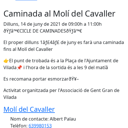
Caminada al Molí del Cavaller
Dilluns, 14 de juny de 2021 de 09:00h a 11:00h
ðŸƒ‍â™€‍CICLE DE CAMINADESðŸƒ‍â™€‍
El proper dilluns 1️âƒ£4️âƒ£ de juny es farà una caminada
fins al Molí del Cavaller
👉El punt de trobada és a la Plaça de l'Ajuntament de
Vilada📌 i l'hora de la sortida és a les 9 del matíâ
Es recomana portar esmorzarðŸ¥–
Activitat organitzada per l'Associació de Gent Gran de
Vilada
Molí del Cavaller
Nom de contacte: Albert Palau
Telèfon:
639980153