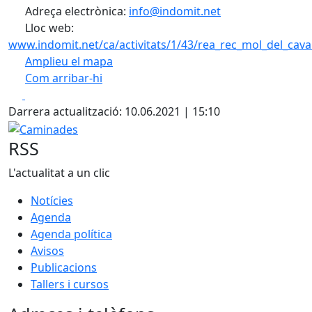
Adreça electrònica:
info@indomit.net
Lloc web:
www.indomit.net/ca/activitats/1/43/rea_rec_mol_del_caval
Amplieu el mapa
Com arribar-hi
Leaflet
| ©
OpenStreetMap
contributors
Facebook
X
+
Darrera actualització: 10.06.2021 | 15:10
−
Caminades
RSS
L'actualitat a un clic
Notícies
Agenda
Agenda política
Avisos
Publicacions
Tallers i cursos