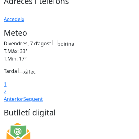
Adreces i telèfons
Accedeix
Meteo
Divendres, 7 d’agost
D
T.Màx: 33°
T
T.Min: 17°
T
Tarda
T
1
2
Anterior
Següent
Butlletí digital