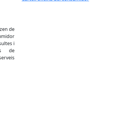
zen de
sumidor
sultes i
es de
serveis