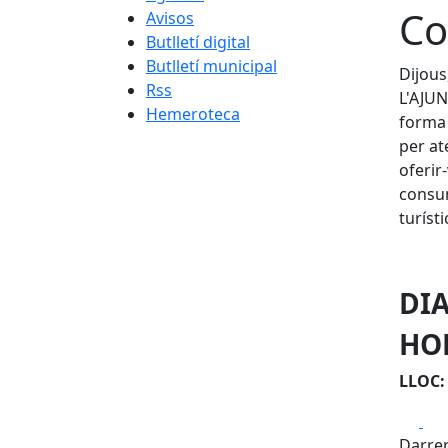
Co
Avisos
Butlletí digital
Butlletí municipal
Dijous
Rss
L'AJU
Hemeroteca
forma 
per a
ofer
consum
turíst
DIA
HOR
LLOC: 
Fa
Darrer