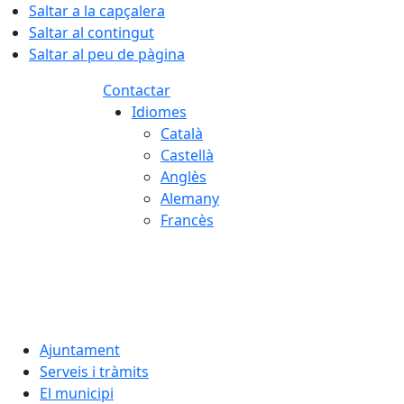
Saltar a la capçalera
Saltar al contingut
Saltar al peu de pàgina
Contactar
Idiomes
Català
Castellà
Anglès
Alemany
Francès
07.08.2026 | 10:34
Ajuntament
Serveis i tràmits
El municipi