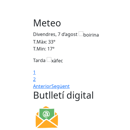
Meteo
Divendres, 7 d’agost
T.Màx: 33°
T.Min: 17°
Tarda
1
2
Anterior
Següent
Butlletí digital