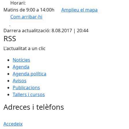
Horari:
Matins de 9:00 a 14:00h
Amplieu el mapa
Com arribar-hi
Leaflet
| ©
OpenStreetMap
contributors
Facebook
X
+
Darrera actualització: 8.08.2017 | 20:44
−
RSS
L'actualitat a un clic
Notícies
Agenda
Agenda política
Avisos
Publicacions
Tallers i cursos
Adreces i telèfons
Accedeix