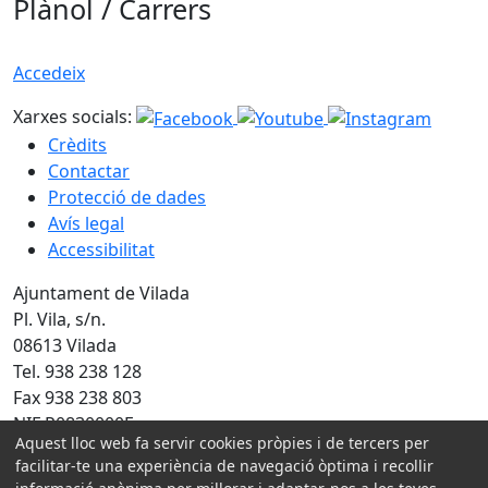
Plànol / Carrers
Accedeix
Xarxes socials:
Crèdits
Contactar
Protecció de dades
Avís legal
Accessibilitat
Ajuntament de Vilada
Pl. Vila, s/n.
08613 Vilada
Tel. 938 238 128
Fax 938 238 803
NIF P0830000F
Aquest lloc web fa servir cookies pròpies i de tercers per
facilitar-te una experiència de navegació òptima i recollir
Amb la col·laboració de: