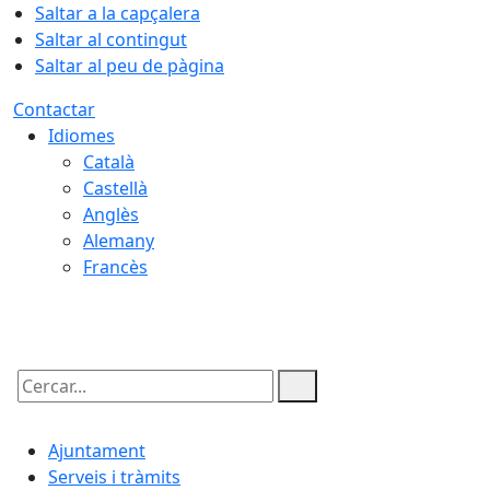
Saltar a la capçalera
Saltar al contingut
Saltar al peu de pàgina
Contactar
Idiomes
Català
Castellà
Anglès
Alemany
Francès
08.08.2026 | 09:58
Cercar:
Ajuntament
Serveis i tràmits