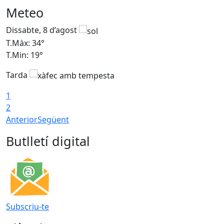
Meteo
Dissabte, 8 d’agost
D
T.Màx: 34°
T
T.Min: 19°
T
Tarda
T
1
2
Anterior
Següent
Butlletí digital
Subscriu-te