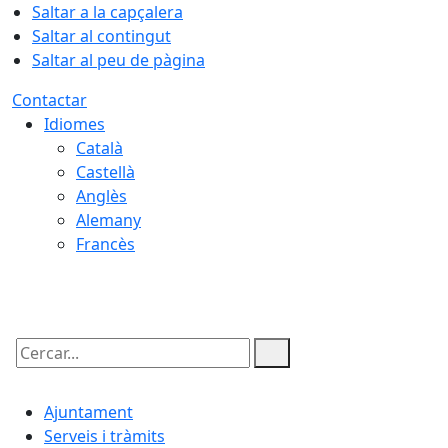
Saltar a la capçalera
Saltar al contingut
Saltar al peu de pàgina
Contactar
Idiomes
Català
Castellà
Anglès
Alemany
Francès
08.08.2026 | 03:16
Cercar:
Ajuntament
Serveis i tràmits