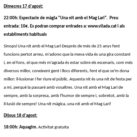
Dimecres 17 d'agost:
22:00h: Espectacle de màgia “Una nit amb el Mag Lari”. Preu
entrada: 10€. Es podran comprar entrades a: www.vilada.cat i als
establiments habituals
Sinopsi Una nit amb el Mag Lari Després de més de 25 anys fent
funcions pertot arreu, m'adono que la meva vida és una gira constant
i, en el fons, el que més m'agrada és estar sobre els escenaris, com més
diversos millor, coneixent gent i llocs diferents, fent el que se'm dona
millor: il·lusionar i fer riure el públic. Aquesta nit és una nit de festa per
a mi, perquè la passaré amb vosaltres. Una nit amb el Mag Lari de
sempre, amb la sorpresa, amb l'humor de sempre i, sobretot, amb la
il·lusió de sempre! Una nit màgica, una nit amb el Mag Lari!
Dijous 18 d'agost:
18:00h: Aquagim.
Activitat gratuïta