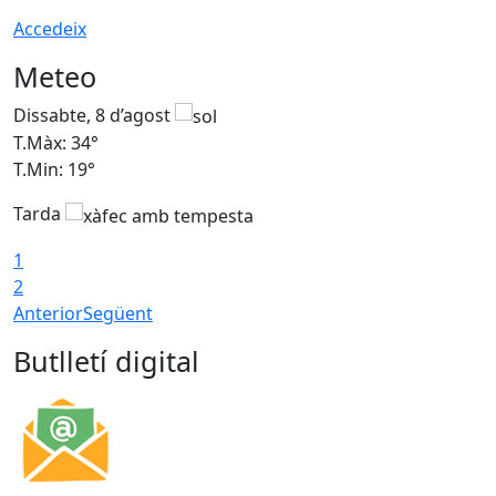
Accedeix
Meteo
Dissabte, 8 d’agost
D
T.Màx: 34°
T
T.Min: 19°
T
Tarda
T
1
2
Anterior
Següent
Butlletí digital