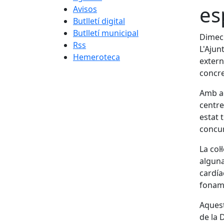
es
Avisos
Butlletí digital
Butlletí municipal
Dimecr
Rss
L'Ajun
Hemeroteca
extern
concre
Amb aq
centre
estat 
concur
La col
alguna
cardía
foname
Aquest
de la 