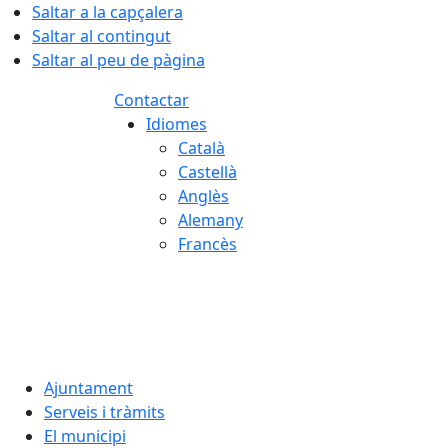
Saltar a la capçalera
Saltar al contingut
Saltar al peu de pàgina
Contactar
Idiomes
Català
Castellà
Anglès
Alemany
Francès
07.08.2026 | 01:43
Ajuntament
Serveis i tràmits
El municipi