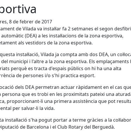
portiva
es, 8 de febrer de 2017
tament de Vilada va instal·lar fa 2 setmanes el segon desfibri
 automàtic (DEA) a les instal·lacions de la zona esportiva,
tament als vestidors de la zona esportiva.
uesta instal·lació, Vilada ja compta amb dos DEA, un col·loca
 del municipi i l'altre a la zona esportiva. Els emplaçaments
triats perquè es tracta d'espais públics on hi ha una alta
rència de persones i/o s'hi practica esport.
·locació dels DEA permetran actuar ràpidament en el cas qu
 persona que es trobi en les proximitats pateixi una aturad
ca, proporcionant-li una primera assistència que pot result
ntal per salvar-li la vida.
a instal·lació s'ha pogut portar a terme gràcies a la col·labo
Diputació de Barcelona i el Club Rotary del Berguedà.