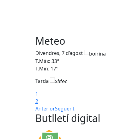
Meteo
Divendres, 7 d’agost
T.Màx: 33°
T.Min: 17°
Tarda
1
2
Anterior
Següent
Butlletí digital