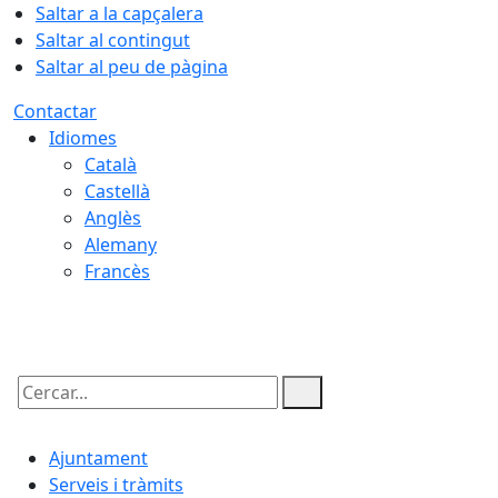
Saltar a la capçalera
Saltar al contingut
Saltar al peu de pàgina
Contactar
Idiomes
Català
Castellà
Anglès
Alemany
Francès
07.08.2026 | 06:11
Cercar:
Ajuntament
Serveis i tràmits