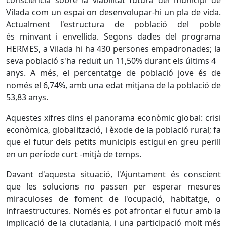
consciència sobre la viabilitat futura del municipi de
Vilada com un espai on desenvolupar-hi un pla de vida.
Actualment l'estructura de població del poble
és minvant i envellida. Segons dades del programa
HERMES, a Vilada hi ha 430 persones empadronades; la
seva població s'ha reduït un 11,50% durant els últims 4
anys. A més, el percentatge de població jove és de
només el 6,74%, amb una edat mitjana de la població de
53,83 anys.
Aquestes xifres dins el panorama econòmic global: crisi
econòmica, globalització, i èxode de la població rural; fa
que el futur dels petits municipis estigui en greu perill
en un període curt -mitjà de temps.
Davant d'aquesta situació, l'Ajuntament és conscient
que les solucions no passen per esperar mesures
miraculoses de foment de l'ocupació, habitatge, o
infraestructures. Només es pot afrontar el futur amb la
implicació de la ciutadania, i una participació molt més