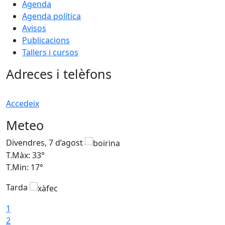
Agenda
Agenda política
Avisos
Publicacions
Tallers i cursos
Adreces i telèfons
Accedeix
Meteo
Divendres, 7 d’agost
D
T.Màx: 33°
T
T.Min: 17°
T
Tarda
T
1
2