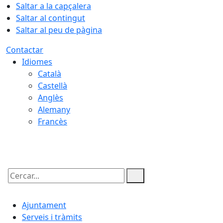
Saltar a la capçalera
Saltar al contingut
Saltar al peu de pàgina
Contactar
Idiomes
Català
Castellà
Anglès
Alemany
Francès
06.08.2026 | 19:08
Cercar:
Ajuntament
Serveis i tràmits