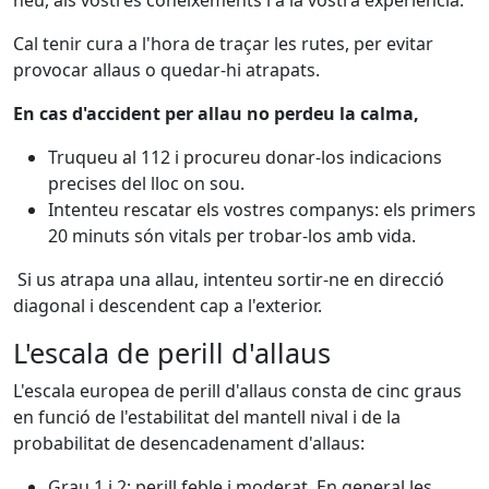
neu, als vostres coneixements i a la vostra experiència.
Cal tenir cura a l'hora de traçar les rutes, per evitar
provocar allaus o quedar-hi atrapats.
En cas d'accident per allau no perdeu la calma,
Truqueu al 112 i procureu donar-los indicacions
precises del lloc on sou.
Intenteu rescatar els vostres companys: els primers
20 minuts són vitals per trobar-los amb vida.
Si us atrapa una allau, intenteu sortir-ne en direcció
diagonal i descendent cap a l'exterior.
L'escala de perill d'allaus
L'escala europea de perill d'allaus consta de cinc graus
en funció de l'estabilitat del mantell nival i de la
probabilitat de desencadenament d'allaus:
Grau 1 i 2: perill feble i moderat. En general les