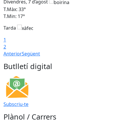
Divendres, 7 d’agost
D
T.Màx: 33°
T
T.Min: 17°
T
Tarda
T
1
2
Anterior
Següent
Butlletí digital
Subscriu-te
Plànol / Carrers