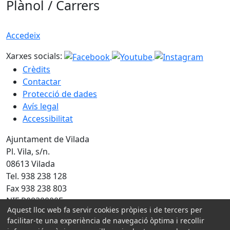
Plànol / Carrers
Accedeix
Xarxes socials:
Crèdits
Contactar
Protecció de dades
Avís legal
Accessibilitat
Ajuntament de Vilada
Pl. Vila, s/n.
08613 Vilada
Tel. 938 238 128
Fax 938 238 803
NIF P0830000F
Aquest lloc web fa servir cookies pròpies i de tercers per
facilitar-te una experiència de navegació òptima i recollir
Amb la col·laboració de: