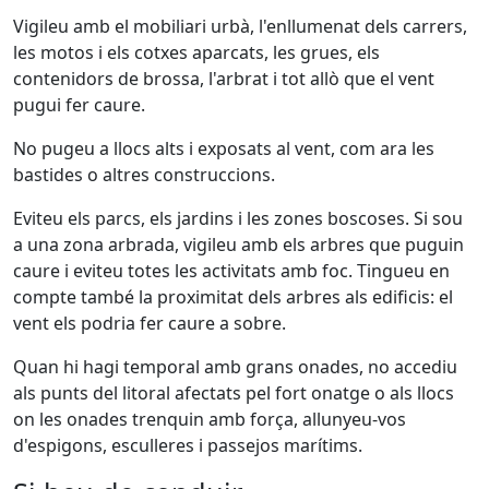
Vigileu amb el mobiliari urbà, l'enllumenat dels carrers,
les motos i els cotxes aparcats, les grues, els
contenidors de brossa, l'arbrat i tot allò que el vent
pugui fer caure.
No pugeu a llocs alts i exposats al vent, com ara les
bastides o altres construccions.
Eviteu els parcs, els jardins i les zones boscoses. Si sou
a una zona arbrada, vigileu amb els arbres que puguin
caure i eviteu totes les activitats amb foc. Tingueu en
compte també la proximitat dels arbres als edificis: el
vent els podria fer caure a sobre.
Quan hi hagi temporal amb grans onades, no accediu
als punts del litoral afectats pel fort onatge o als llocs
on les onades trenquin amb força, allunyeu-vos
d'espigons, esculleres i passejos marítims.