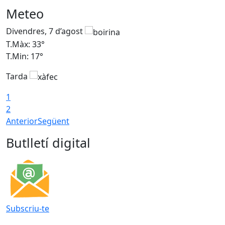
Meteo
Divendres, 7 d’agost
D
T.Màx: 33°
T
T.Min: 17°
T
Tarda
T
1
2
Anterior
Següent
Butlletí digital
Subscriu-te