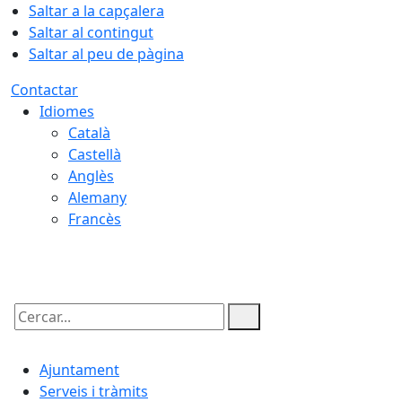
Saltar a la capçalera
Saltar al contingut
Saltar al peu de pàgina
Contactar
Idiomes
Català
Castellà
Anglès
Alemany
Francès
07.08.2026 | 11:25
Cercar:
Ajuntament
Serveis i tràmits