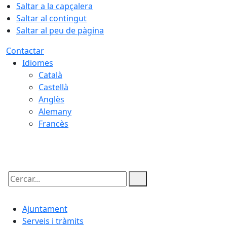
Saltar a la capçalera
Saltar al contingut
Saltar al peu de pàgina
Contactar
Idiomes
Català
Castellà
Anglès
Alemany
Francès
09.08.2026 | 09:52
Cercar:
Ajuntament
Serveis i tràmits