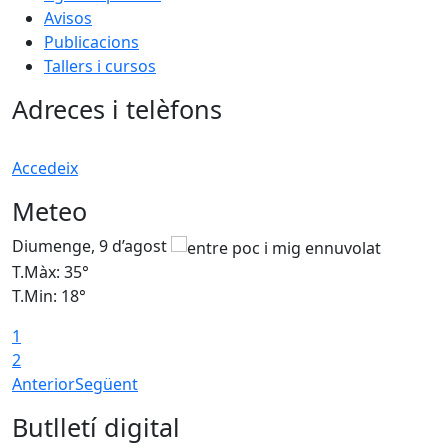
Avisos
Publicacions
Tallers i cursos
Adreces i telèfons
Accedeix
Meteo
Diumenge, 9 d’agost
D
T.Màx: 35°
T
T.Min: 18°
T
1
T
2
Anterior
Següent
Butlletí digital