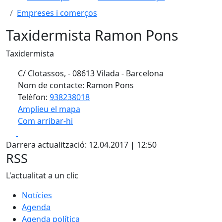
Empreses i comerços
Taxidermista Ramon Pons
Taxidermista
C/ Clotassos, - 08613 Vilada - Barcelona
Nom de contacte: Ramon Pons
Telèfon:
938238018
Amplieu el mapa
Com arribar-hi
Leaflet
| ©
OpenStreetMap
contributors
Facebook
X
+
Darrera actualització: 12.04.2017 | 12:50
−
RSS
L'actualitat a un clic
Notícies
Agenda
Agenda política