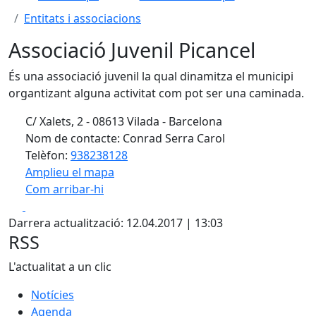
Entitats i associacions
Associació Juvenil Picancel
És una associació juvenil la qual dinamitza el municipi
organtizant alguna activitat com pot ser una caminada.
C/ Xalets, 2 - 08613 Vilada - Barcelona
Nom de contacte: Conrad Serra Carol
Telèfon:
938238128
Amplieu el mapa
Com arribar-hi
Leaflet
| ©
OpenStreetMap
contributors
Facebook
X
+
Darrera actualització: 12.04.2017 | 13:03
−
RSS
L'actualitat a un clic
Notícies
Agenda