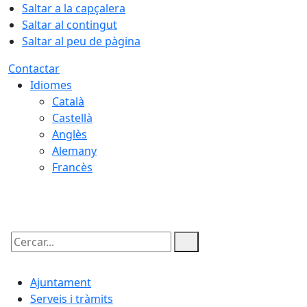
Saltar a la capçalera
Saltar al contingut
Saltar al peu de pàgina
Contactar
Idiomes
Català
Castellà
Anglès
Alemany
Francès
06.08.2026 | 14:38
Cercar:
Ajuntament
Serveis i tràmits