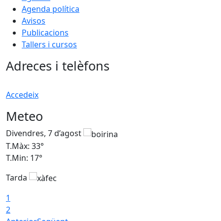
Agenda política
Avisos
Publicacions
Tallers i cursos
Adreces i telèfons
Accedeix
Meteo
Divendres, 7 d’agost
D
T.Màx: 33°
T
T.Min: 17°
T
Tarda
T
1
2