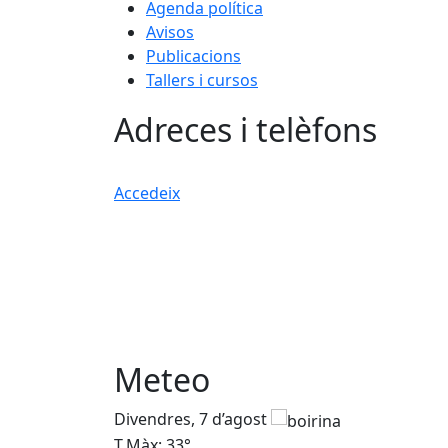
Agenda política
Avisos
Publicacions
Tallers i cursos
Adreces i telèfons
Accedeix
Meteo
Divendres, 7 d’agost
T.Màx: 33°