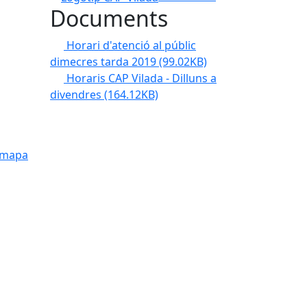
Documents
Horari d'atenció al públic
dimecres tarda 2019
(99.02KB)
Horaris CAP Vilada - Dilluns a
divendres
(164.12KB)
 mapa
tributors