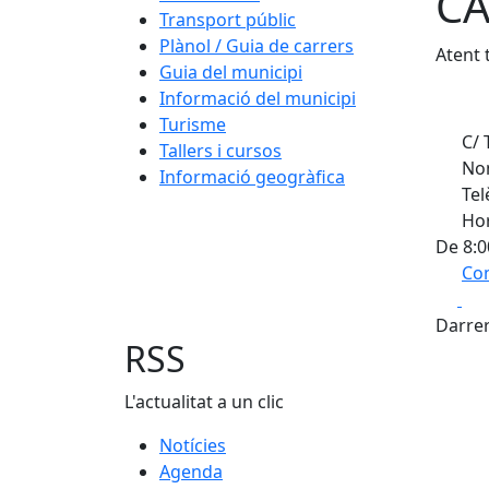
CA
Transport públic
Plànol / Guia de carrers
Atent 
Guia del municipi
Informació del municipi
Turisme
C/ 
Tallers i cursos
Nom
Informació geogràfica
Tel
Hor
De 8:0
Com
Fa
+
Darrer
−
RSS
L'actualitat a un clic
Notícies
Agenda