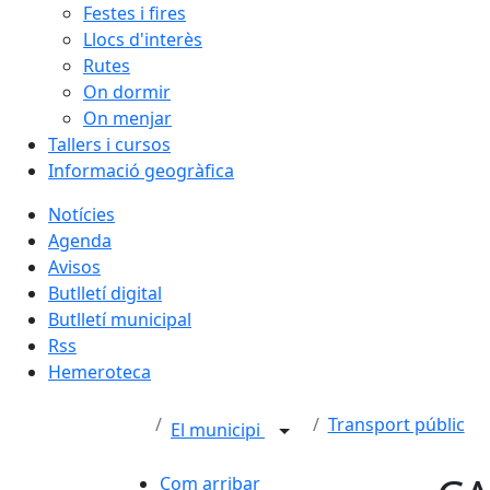
Festes i fires
Llocs d'interès
Rutes
On dormir
On menjar
Tallers i cursos
Informació geogràfica
Notícies
Agenda
Avisos
Butlletí digital
Butlletí municipal
Rss
Hemeroteca
Transport públic
El municipi
Com arribar