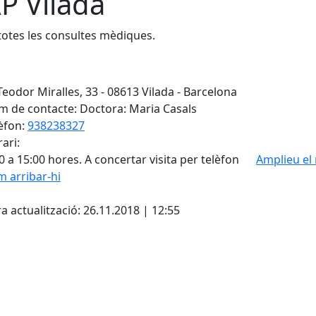
P Vilada
totes les consultes mèdiques.
Teodor Miralles, 33 - 08613 Vilada - Barcelona
 de contacte: Doctora: Maria Casals
èfon:
938238327
ari:
0 a 15:00 hores. A concertar visita per telèfon
Amplieu el
 arribar-hi
Leaflet
| ©
OpenStreetMap
con
cebook
X
a actualització: 26.11.2018 | 12:55