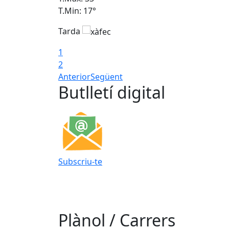
T.Min: 17°
Tarda
1
2
Anterior
Següent
Butlletí digital
Subscriu-te
Plànol / Carrers