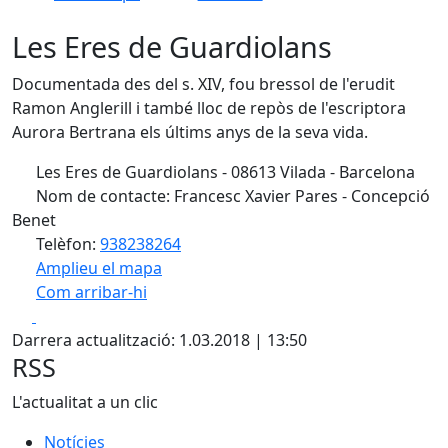
Les Eres de Guardiolans
Documentada des del s. XIV, fou bressol de l'erudit
Ramon Anglerill i també lloc de repòs de l'escriptora
Aurora Bertrana els últims anys de la seva vida.
Les Eres de Guardiolans - 08613 Vilada - Barcelona
Nom de contacte: Francesc Xavier Pares - Concepció
Benet
Telèfon:
938238264
Amplieu el mapa
Com arribar-hi
Leaflet
| ©
OpenStreetMap
contributors
Facebook
X
+
Darrera actualització: 1.03.2018 | 13:50
−
RSS
L'actualitat a un clic
Notícies