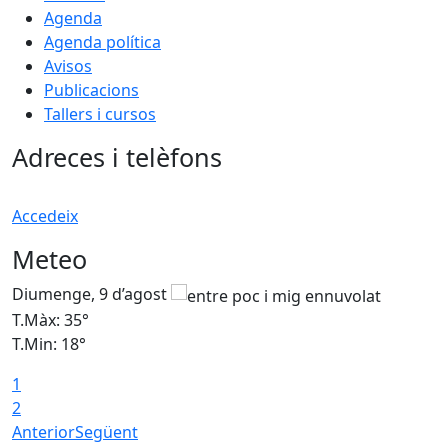
Agenda
Agenda política
Avisos
Publicacions
Tallers i cursos
Adreces i telèfons
Accedeix
Meteo
Diumenge, 9 d’agost
D
T.Màx: 35°
T
T.Min: 18°
T
1
T
2
Anterior
Següent