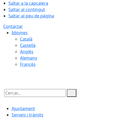
Saltar a la capçalera
Saltar al contingut
Saltar al peu de pàgina
Contactar
Idiomes
Català
Castellà
Anglès
Alemany
Francès
09.08.2026 | 10:13
Cercar:
Ajuntament
Serveis i tràmits