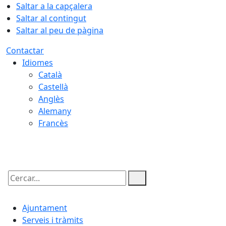
Saltar a la capçalera
Saltar al contingut
Saltar al peu de pàgina
Contactar
Idiomes
Català
Castellà
Anglès
Alemany
Francès
07.08.2026 | 12:34
Cercar:
Ajuntament
Serveis i tràmits