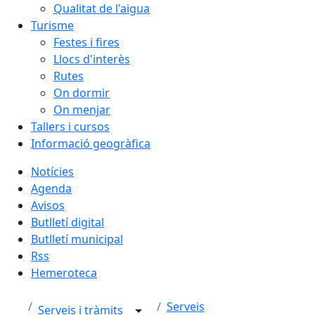
Qualitat de l'aigua
Turisme
Festes i fires
Llocs d'interès
Rutes
On dormir
On menjar
Tallers i cursos
Informació geogràfica
Notícies
Agenda
Avisos
Butlletí digital
Butlletí municipal
Rss
Hemeroteca
Serveis
Serveis i tràmits