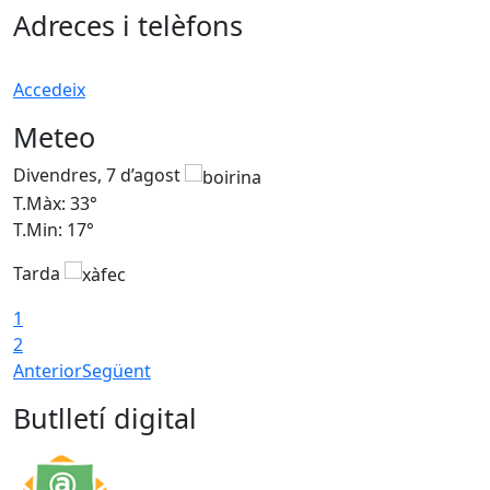
Adreces i telèfons
Accedeix
Meteo
Divendres, 7 d’agost
D
T.Màx: 33°
T
T.Min: 17°
T
Tarda
T
1
2
Anterior
Següent
Butlletí digital