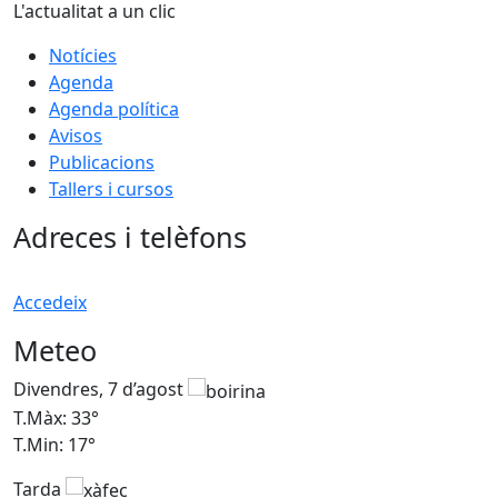
L'actualitat a un clic
Notícies
Agenda
Agenda política
Avisos
Publicacions
Tallers i cursos
Adreces i telèfons
Accedeix
Meteo
Divendres, 7 d’agost
D
T.Màx: 33°
T
T.Min: 17°
T
Tarda
T