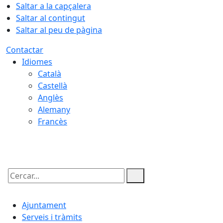
Saltar a la capçalera
Saltar al contingut
Saltar al peu de pàgina
Contactar
Idiomes
Català
Castellà
Anglès
Alemany
Francès
07.08.2026 | 01:21
Cercar:
Ajuntament
Serveis i tràmits