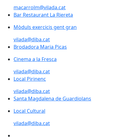
macarrolm@vilada.cat
Bar Restaurant La Riereta
Bar Restaurant La Riereta
Mòduls exercicis gent gran
Mòduls exercicis gent gran
vilada@diba.cat
Brodadora Maria Picas
Cinema a la Fresca
vilada@diba.cat
Local Pirinenc
Local Pirinenc
vilada@diba.cat
Santa Magdalena de Guardiolans
Santa Magdalena de Guardiolans
Local Cultural
Local Cultural
vilada@diba.cat