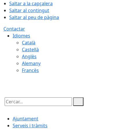
Saltar a la capçalera
Saltar al contingut
Saltar al peu de pàgina
Contactar
Idiomes
Català
Castellà
Anglès
Alemany
Francès
07.08.2026 | 18:01
Cercar:
Ajuntament
Serveis i tràmits