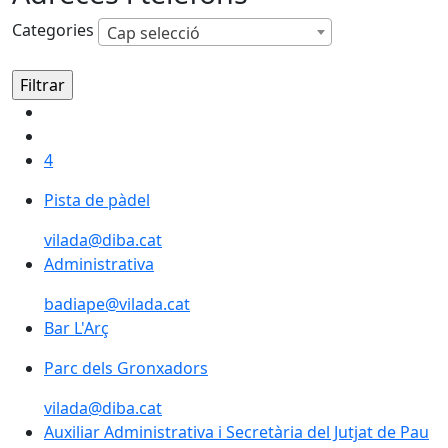
Categories
Cap selecció
4
Pista de pàdel
vilada@diba.cat
Administrativa
badiape@vilada.cat
Bar L'Arç
Bar L'Arç
Parc dels Gronxadors
Parc dels Gronxadors
vilada@diba.cat
Auxiliar Administrativa i Secretària del Jutjat de Pau