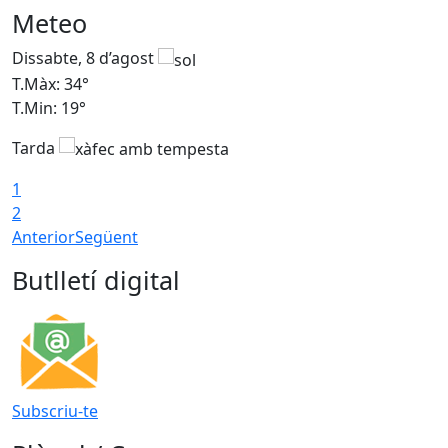
Meteo
Dissabte, 8 d’agost
D
T.Màx: 34°
T
T.Min: 19°
T
Tarda
T
1
2
Anterior
Següent
Butlletí digital
Subscriu-te