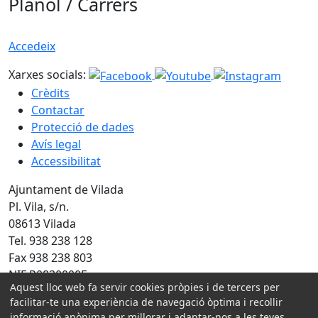
Plànol / Carrers
Accedeix
Xarxes socials:
Crèdits
Contactar
Protecció de dades
Avís legal
Accessibilitat
Ajuntament de Vilada
Pl. Vila, s/n.
08613 Vilada
Tel. 938 238 128
Fax 938 238 803
NIF P0830000F
Aquest lloc web fa servir cookies pròpies i de tercers per
facilitar-te una experiència de navegació òptima i recollir
Amb la col·laboració de:
informació anònima per millorar i adaptar-nos a les teves