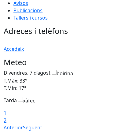
Avisos
Publicacions
Tallers i cursos
Adreces i telèfons
Accedeix
Meteo
Divendres, 7 d’agost
D
T.Màx: 33°
T
T.Min: 17°
T
Tarda
T
1
2
Anterior
Següent