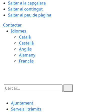
Saltar a la capçalera
Saltar al contingut
Saltar al peu de pàgina
Contactar
Idiomes
Català
Castellà
Anglès
Alemany
Francès
07.08.2026 | 02:47
Cercar:
Ajuntament
Serveis i tràmits