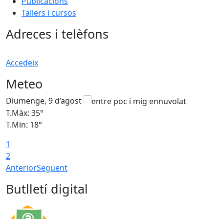
Publicacions
Tallers i cursos
Adreces i telèfons
Accedeix
Meteo
Diumenge, 9 d’agost
D
T.Màx: 35°
T
T.Min: 18°
T
1
T
2
Anterior
Següent
Butlletí digital