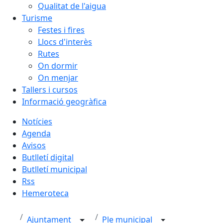
Qualitat de l'aigua
Turisme
Festes i fires
Llocs d'interès
Rutes
On dormir
On menjar
Tallers i cursos
Informació geogràfica
Notícies
Agenda
Avisos
Butlletí digital
Butlletí municipal
Rss
Hemeroteca
Ajuntament
Ple municipal