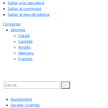
Saltar a la capçalera
Saltar al contingut
Saltar al peu de pàgina
Contactar
Idiomes
Català
Castellà
Anglès
Alemany
Francès
08.08.2026 | 13:40
Cercar:
Ajuntament
Serveis i tràmits