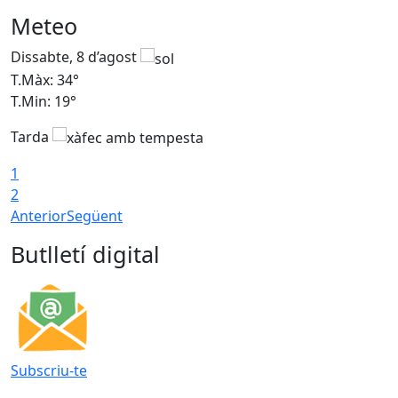
Meteo
Dissabte, 8 d’agost
D
T.Màx: 34°
T
T.Min: 19°
T
Tarda
T
1
2
Anterior
Següent
Butlletí digital
Subscriu-te