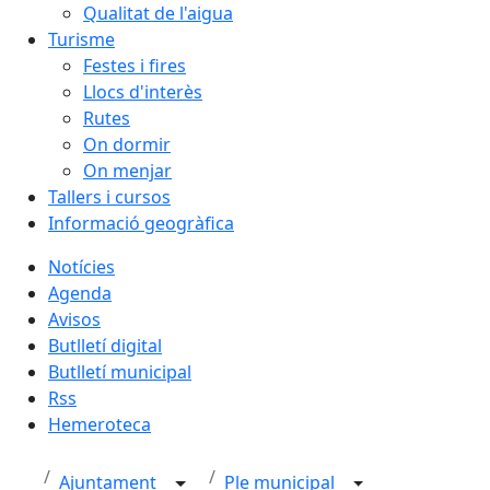
Qualitat de l'aigua
Turisme
Festes i fires
Llocs d'interès
Rutes
On dormir
On menjar
Tallers i cursos
Informació geogràfica
Notícies
Agenda
Avisos
Butlletí digital
Butlletí municipal
Rss
Hemeroteca
Ajuntament
Ple municipal