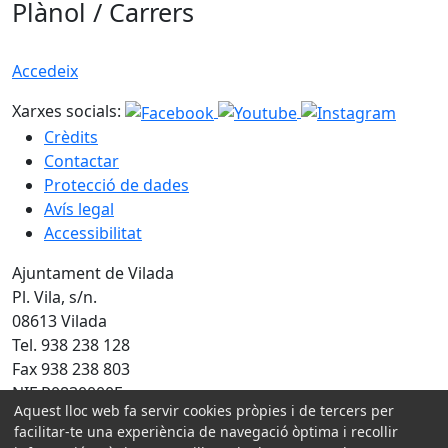
Plànol / Carrers
Accedeix
Xarxes socials:
Crèdits
Contactar
Protecció de dades
Avís legal
Accessibilitat
Ajuntament de Vilada
Pl. Vila, s/n.
08613 Vilada
Tel. 938 238 128
Fax 938 238 803
NIF P0830000F
Aquest lloc web fa servir cookies pròpies i de tercers per
facilitar-te una experiència de navegació òptima i recollir
Amb la col·laboració de: