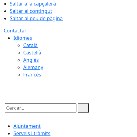
Saltar a la capçalera
Saltar al contingut
Saltar al peu de pàgina
Contactar
Idiomes
Català
Castellà
Anglès
Alemany
Francès
08.08.2026 | 10:47
Cercar:
Ajuntament
Serveis i tràmits