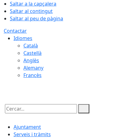
Saltar a la capçalera
Saltar al contingut
Saltar al peu de pàgina
Contactar
Idiomes
Català
Castellà
Anglès
Alemany
Francès
07.08.2026 | 14:33
Cercar:
Ajuntament
Serveis i tràmits