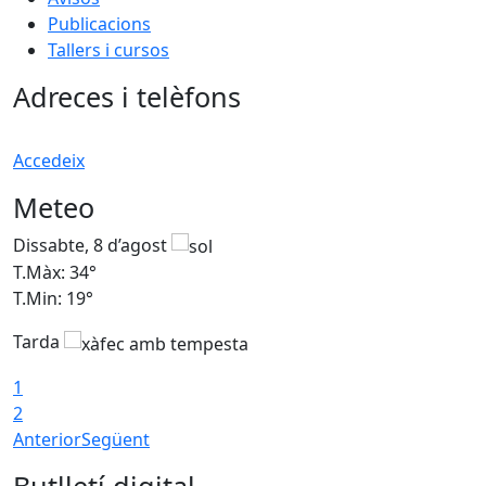
Publicacions
Tallers i cursos
Adreces i telèfons
Accedeix
Meteo
Dissabte, 8 d’agost
D
T.Màx: 34°
T
T.Min: 19°
T
Tarda
T
1
2
Anterior
Següent