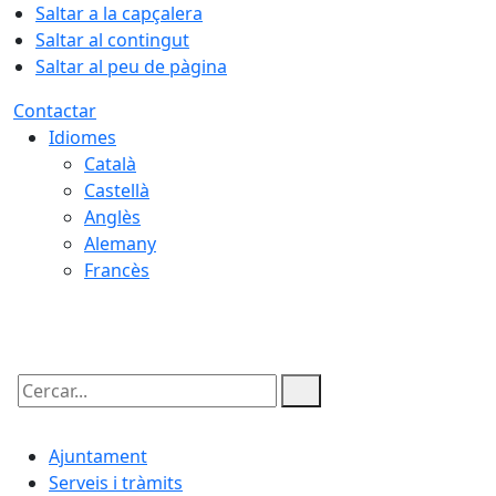
Saltar a la capçalera
Saltar al contingut
Saltar al peu de pàgina
Contactar
Idiomes
Català
Castellà
Anglès
Alemany
Francès
09.08.2026 | 00:54
Cercar:
Ajuntament
Serveis i tràmits