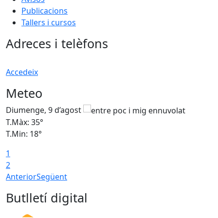
Publicacions
Tallers i cursos
Adreces i telèfons
Accedeix
Meteo
Diumenge, 9 d’agost
D
T.Màx: 35°
T
T.Min: 18°
T
1
T
2
Anterior
Següent
Butlletí digital