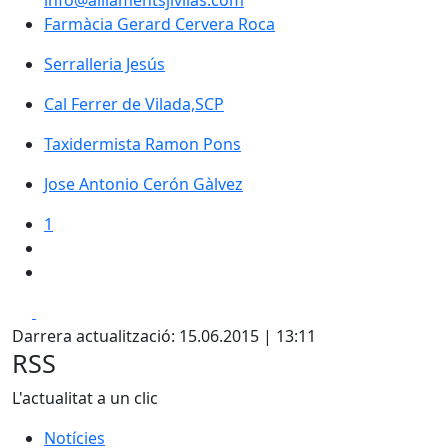
info@aillamentsjlvilas.com
Farmàcia Gerard Cervera Roca
Farmàcia Gerard Cervera Roca
Serralleria Jesús
Cal Ferrer de Vilada,SCP
Taxidermista Ramon Pons
Jose Antonio Cerón Gàlvez
1
Facebook
X
Darrera actualització: 15.06.2015 | 13:11
RSS
L'actualitat a un clic
Notícies