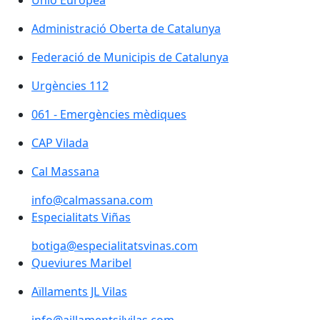
Unió Europea
Administració Oberta de Catalunya
Administració Oberta de Catalunya
Federació de Municipis de Catalunya
Federació de Municipis de Catalunya
Urgències 112
Urgències 112
061 - Emergències mèdiques
061 - Emergències mèdiques
CAP Vilada
CAP Vilada
Cal Massana
Cal Massana
info@calmassana.com
Especialitats Viñas
Especialitats Viñas
botiga@especialitatsvinas.com
Queviures Maribel
Queviures Maribel
Aïllaments JL Vilas