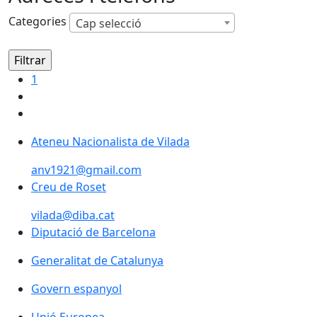
Categories
Cap selecció
1
Ateneu Nacionalista de Vilada
Ateneu Nacionalista de Vilada
anv1921@gmail.com
Creu de Roset
Creu de Roset
vilada@diba.cat
Diputació de Barcelona
Diputació de Barcelona
Generalitat de Catalunya
Generalitat de Catalunya
Govern espanyol
Govern espanyol
Unió Europea