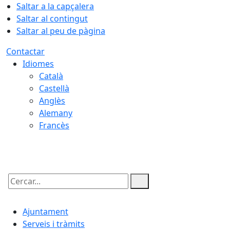
Saltar a la capçalera
Saltar al contingut
Saltar al peu de pàgina
Contactar
Idiomes
Català
Castellà
Anglès
Alemany
Francès
07.08.2026 | 03:34
Cercar:
Ajuntament
Serveis i tràmits