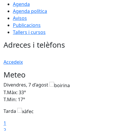
Agenda
Agenda política
Avisos
Publicacions
Tallers i cursos
Adreces i telèfons
Accedeix
Meteo
Divendres, 7 d’agost
D
T.Màx: 33°
T
T.Min: 17°
T
Tarda
T
1
2